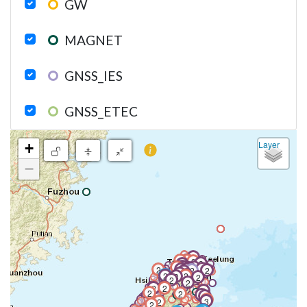
GW
MAGNET
GNSS_IES
GNSS_ETEC
測站地圖
Layer
+
−
2
2
2
2
2
2
3
3
3
2
2
3
2
2
2
2
3
3
2
2
4
3
3
3
2
2
3
2
2
2
2
2
2
2
2
2
4
2
2
3
2
2