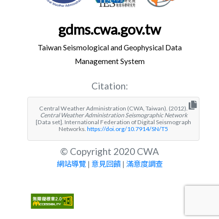
gdms.cwa.gov.tw
Taiwan Seismological and Geophysical Data
Management System
Citation:
Central Weather Administration (CWA, Taiwan). (2012).
Central Weather Administration Seismographic Network
[Data set]. International Federation of Digital Seismograph
Networks.
https://doi.org/10.7914/SN/T5
© Copyright 2020 CWA
網站導覽
|
意見回饋
|
滿意度調查